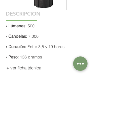
DESCRIPCION
› Lúmenes:
500
› Candelas:
7.000
› Duración:
Entre 3,5 y 19 horas
› Peso:
136 gramos
+ ver ficha técnica
Comercialización y gestión de la distribución de
productos para lucha contra incendio, rescate,
protección personal y seguridad e higiene
industrial. Gestión del mantenimiento de unidades
para la lucha contra incendio y rescate.
© 2024 Equipaer